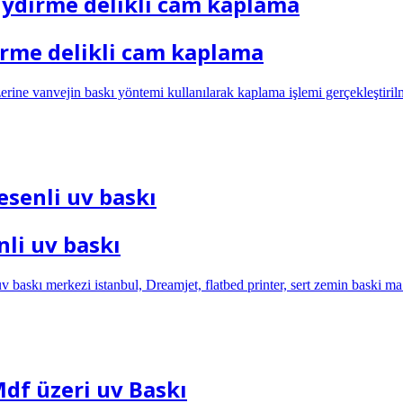
iydirme delikli cam kaplama
irme delikli cam kaplama
ne vanvejin baskı yöntemi kullanılarak kaplama işlemi gerçekleştirilmi
senli uv baskı
li uv baskı
 baskı merkezi istanbul, Dreamjet, flatbed printer, sert zemin baski ma.
Mdf üzeri uv Baskı