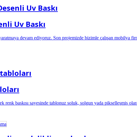
esenli Uv Baskı
nli Uv Baskı
r yaratmaya devam ediyoruz. Son projemizde bizimle çalışan mobilya firm
tabloları
loları
k renk baskısı sayesinde tablonuz soluk, solgun yada pikselleşmiş olar