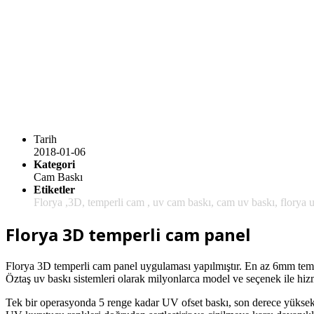
Tarih
2018-01-06
Kategori
Cam Baskı
Etiketler
Florya ,3D, temperli cam , uv cam baskı, cam uv baskı, florya u
Florya 3D temperli cam panel
Florya 3D temperli cam panel uygulaması yapılmıştır. En az 6mm temp
Öztaş uv baskı sistemleri olarak milyonlarca model ve seçenek ile hiz
Tek bir operasyonda 5 renge kadar UV ofset baskı, son derece yüksek r