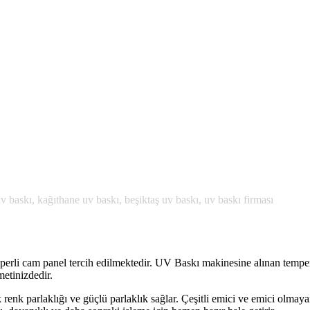
v baskı, kağıthane uv baskı, beşiktaş uv baskı, uv baskı firması
erli cam panel tercih edilmektedir. UV Baskı makinesine alınan temper
metinizdedir.
enk parlaklığı ve güçlü parlaklık sağlar. Çeşitli emici ve emici olmaya