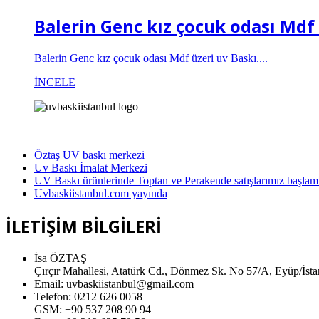
Balerin Genc kız çocuk odası Mdf 
Balerin Genc kız çocuk odası Mdf üzeri uv Baskı....
İNCELE
Öztaş UV baskı merkezi
Uv Baskı İmalat Merkezi
UV Baskı ürünlerinde Toptan ve Perakende satışlarımız başlamış
Uvbaskiistanbul.com yayında
İLETİŞİM BİLGİLERİ
İsa ÖZTAŞ
Çırçır Mahallesi, Atatürk Cd., Dönmez Sk. No 57/A, Eyüp/İst
Email: uvbaskiistanbul@gmail.com
Telefon: 0212 626 0058
GSM: +90 537 208 90 94