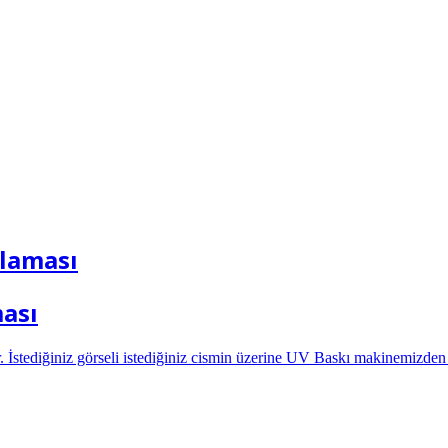
ulaması
ası
İstediğiniz görseli istediğiniz cismin üzerine UV Baskı makinemizden b