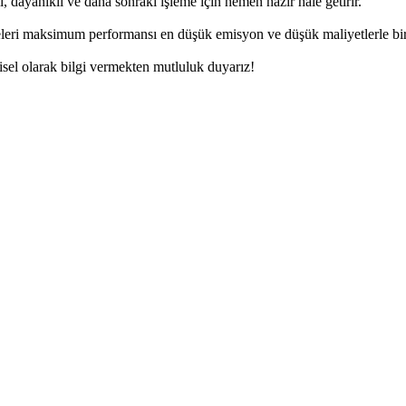
, dayanıklı ve daha sonraki işleme için hemen hazır hale getirir.
eleri maksimum performansı en düşük emisyon ve düşük maliyetlerle birl
şisel olarak bilgi vermekten mutluluk duyarız!