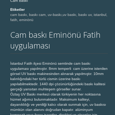
Cam Baskı
Etiketler
cam baskı, baskı cam, uv-baskı,uv baskı, baskı uv, istanbul,
fatih, eminönü
Cam baskı Eminönü Fatih
uygulaması
İstanbul Fatih ilçesi Eminönü semtinde cam baskı
uygulaması yapılmıştır. 8mm temperli cam üzerine istenilen
görsel UV baskı makinesinden alınarak yapılmıştır. 10mm
kalınlığındaki her türlü cismin üzerine baskı
yapılabilmektedir. 1440 dpi çözünürlüğündeki baskı kalitesi
gerçeği yansıtan muhteşem görseller sunar.
Öztaş UV Baskı merkezi olarak türkiyenin her noktasına
hizmet ağımız bulunmaktadır. Maksimum kaliteyi,
dayanıklılığı ve yeniliği kalıcı olarak sunmak için, uv baskısı
mümkün olan alanını doğrudan kapatır. alüminyum
kompozit veya forex işaretler, direkleri ve ekranlar için