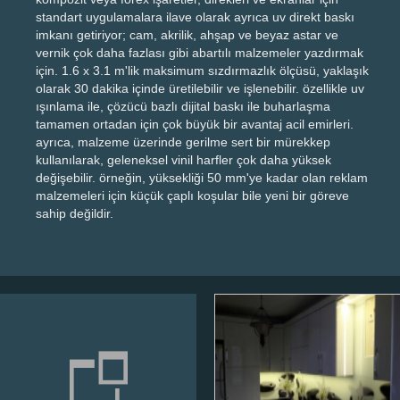
standart uygulamalara ilave olarak ayrıca uv direkt baskı
imkanı getiriyor; cam, akrilik, ahşap ve beyaz astar ve
vernik çok daha fazlası gibi abartılı malzemeler yazdırmak
için. 1.6 x 3.1 m'lik maksimum sızdırmazlık ölçüsü, yaklaşık
olarak 30 dakika içinde üretilebilir ve işlenebilir. özellikle uv
ışınlama ile, çözücü bazlı dijital baskı ile buharlaşma
tamamen ortadan için çok büyük bir avantaj acil emirleri.
ayrıca, malzeme üzerinde gerilme sert bir mürekkep
kullanılarak, geleneksel vinil harfler çok daha yüksek
değişebilir. örneğin, yüksekliği 50 mm'ye kadar olan reklam
malzemeleri için küçük çaplı koşular bile yeni bir göreve
sahip değildir.
Başakşehir UV
baskı cam panel
üzerine
Başakşehirde UV baskı cam