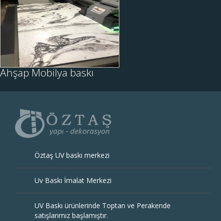
Öztaş Uv Baskı Merkezi
olarak, İstanbulda ahşap,
mdf ve mobilya üzerine
istediğiniz görseli
basabiliyoruz. Mutfak
İNCELE
dolapları, masalar, k....
Ahşap Mobilya baskı
Öztaş UV baskı merkezi
Uv Baskı İmalat Merkezi
UV Baskı ürünlerinde Toptan ve Perakende
satışlarımız başlamıştır.