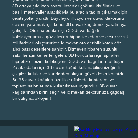
3D ortaya çıktıktan sonra, insanlar çoğunlukla filmler ve
basılı materyaller aracılığıyla bu aracın tadını çıkarmak için
çeşitli yollar yarattı. Büyüleyici illüzyon ve duvar dekorunu
devrim yaratmak için kendi 3B duvar kağıdımızı yaratmaya
çalıştık . Oturma odaları için 3D duvar kağıdı
koleksiyonumuz, göz alıcıları hipnotize eden ve cesur ve şık
stil ifadeleri oluştururken iç mekanlara derinlik katan göz
alıcı bazı desenlere sahiptir. Bitmeyen itibaren sütunlu
salonlar için kemerler gelen, 3D koridorları için spiraller
hipnotize , bizim koleksiyonu 3D duvar kağıtları muhteşem.
Yatak odaları için 3B duvar kağıdı kullanabilirsinizeğimli
çizgiler, kutular ve karelerden oluşan güzel desenlerimizle .
Bu 3B duvar kağıtları özellikle ofislerde konferans ve
toplantı salonlarında kullanılmaya uygundur. 3B duvar
kağıtlarından birini seçin ve iç mekan dekorunuza çağdaş
bir çalışma ekleyin !
Kadıköy Mutfak