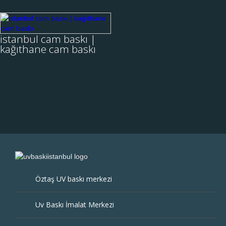
istanbul cam baskı
| kağıthane cam
istanbul cam baskı |
baskı
kağıthane cam baskı
istanbul cam baskı |
kağıthane cam baskı
İstanbul Kağıthane’de cam
baskı, resimli cam baskı,
İNCELE
tezgah arası cam
hizmetlerimiz başla....
Öztaş UV baskı merkezi
Uv Baskı İmalat Merkezi