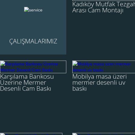
Tezgah Arası Cam
Kadıköy Mutfak Tezga
Montajı
Arası Cam Montajı
Kadıköy mutfak tezgah
arası cam montajı, tezgah
arası cam modelleri, uv
baskılı tezgah arası cam, 3
ÇALIŞMALARIMIZ
İNCELE
boyutlu tezgah arası cam,
tezgah arası cam fi....
Karşılama Bankosu
Mobilya masa
Üzerine Mermer
üzeri mermer
Karşılama Bankosu
Mobilya masa üzeri
Desenli Cam Baskı
desenli uv baskı
Üzerine Mermer
mermer desenli uv
Desenli Cam Baskı
baskı
Karşılama Bankosu üzerine
Mobilya masa üzeri mermer
mermer desenli cam baskı,
desenli uv baskı
UV BASKI'DA SÜPER
yapılmıştır. öztaş uv baskı
FİYATLAR, YÜKSEK BASKI
merkezi istanbul, Dreamjet,
İNCELE
İNCELE
KALİTESİ... Bankolar,
flatbed printer, sert zemin
işletmenize ....
baski ma....