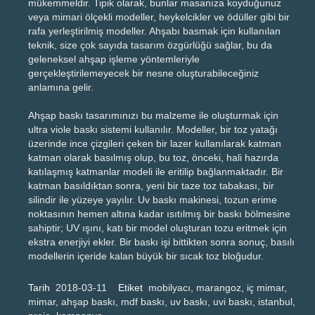
mükemmeldir. Tipik olarak, bunlar masanıza koyduğunuz
veya mimari ölçekli modeller, heykelcikler ve ödüller gibi bir
rafa yerleştirilmiş modeller. Ahşabı basmak için kullanılan
teknik, size çok sayıda tasarım özgürlüğü sağlar, bu da
geleneksel ahşap işleme yöntemleriyle
gerçekleştirilemeyecek bir nesne oluşturabileceğiniz
anlamına gelir.
Ahşap baskı tasarımınızı bu malzeme ile oluşturmak için
ultra viole baskı sistemi kullanılır. Modeller, bir toz yatağı
üzerinde ince çizgileri çeken bir lazer kullanılarak katman
katman olarak basılmış olup, bu toz, önceki, hali hazırda
katılaşmış katmanlar modeli ile eritilip bağlanmaktadır. Bir
katman basıldıktan sonra, yeni bir taze toz tabakası, bir
silindir ile yüzeye yayılır. Uv baskı makinesi, tozun erime
noktasının hemen altına kadar ısıtılmış bir baskı bölmesine
sahiptir; UV ışını, katı bir model oluşturan tozu eritmek için
ekstra enerjiyi ekler. Bir baskı işi bittikten sonra sonuç, basılı
modellerin içeride kalan büyük bir sıcak toz bloğudur.
Tarih
2018-03-11
Etiket
mobilyacı, marangoz, iç mimar,
mimar, ahşap baskı, mdf baskı, uv baskı, uvi baskı, istanbul,