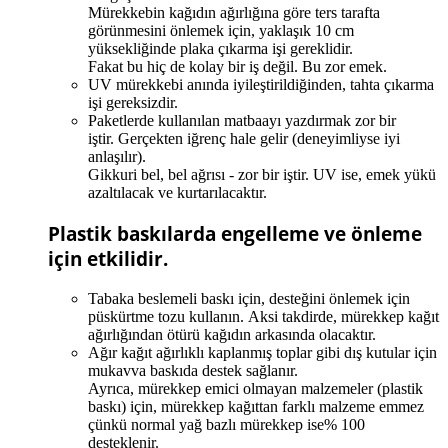
Mürekkebin kağıdın ağırlığına göre ters tarafta
görünmesini önlemek için, yaklaşık 10 cm
yüksekliğinde plaka çıkarma işi gereklidir.
Fakat bu hiç de kolay bir iş değil. Bu zor emek.
UV mürekkebi anında iyileştirildiğinden, tahta çıkarma
işi gereksizdir.
Paketlerde kullanılan matbaayı yazdırmak zor bir
iştir. Gerçekten iğrenç hale gelir (deneyimliyse iyi
anlaşılır).
Gikkuri bel, bel ağrısı - zor bir iştir. UV ise, emek yükü
azaltılacak ve kurtarılacaktır.
Plastik baskılarda engelleme ve önleme
için etkilidir.
Tabaka beslemeli baskı için, desteğini önlemek için
püskürtme tozu kullanın. Aksi takdirde, mürekkep kağıt
ağırlığından ötürü kağıdın arkasında olacaktır.
Ağır kağıt ağırlıklı kaplanmış toplar gibi dış kutular için
mukavva baskıda destek sağlanır.
Ayrıca, mürekkep emici olmayan malzemeler (plastik
baskı) için, mürekkep kağıttan farklı malzeme emmez
çünkü normal yağ bazlı mürekkep ise% 100
desteklenir.