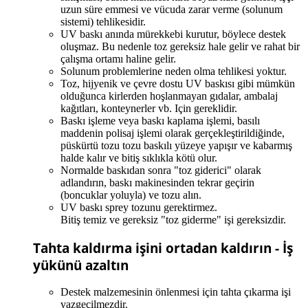
uzun süre emmesi ve vücuda zarar verme (solunum
sistemi) tehlikesidir.
UV baskı anında mürekkebi kurutur, böylece destek
oluşmaz. Bu nedenle toz gereksiz hale gelir ve rahat bir
çalışma ortamı haline gelir.
Solunum problemlerine neden olma tehlikesi yoktur.
Toz, hijyenik ve çevre dostu UV baskısı gibi mümkün
olduğunca kirlerden hoşlanmayan gıdalar, ambalaj
kağıtları, konteynerler vb. Için gereklidir.
Baskı işleme veya baskı kaplama işlemi, basılı
maddenin polisaj işlemi olarak gerçekleştirildiğinde,
püskürtü tozu tozu baskılı yüzeye yapışır ve kabarmış
halde kalır ve bitiş sıklıkla kötü olur.
Normalde baskıdan sonra "toz giderici" olarak
adlandırın, baskı makinesinden tekrar geçirin
(boncuklar yoluyla) ve tozu alın.
UV baskı sprey tozunu gerektirmez.
Bitiş temiz ve gereksiz "toz giderme" işi gereksizdir.
Tahta kaldırma işini ortadan kaldırın - İş
yükünü azaltın
Destek malzemesinin önlenmesi için tahta çıkarma işi
vazgeçilmezdir.