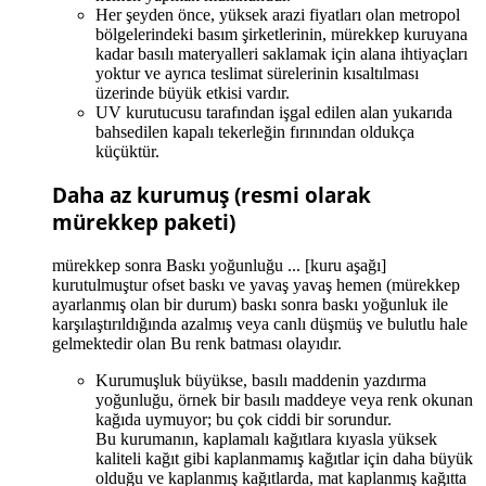
Her şeyden önce, yüksek arazi fiyatları olan metropol
bölgelerindeki basım şirketlerinin, mürekkep kuruyana
kadar basılı materyalleri saklamak için alana ihtiyaçları
yoktur ve ayrıca teslimat sürelerinin kısaltılması
üzerinde büyük etkisi vardır.
UV kurutucusu tarafından işgal edilen alan yukarıda
bahsedilen kapalı tekerleğin fırınından oldukça
küçüktür.
Daha az kurumuş (resmi olarak
mürekkep paketi)
mürekkep sonra Baskı yoğunluğu ... [kuru aşağı]
kurutulmuştur ofset baskı ve yavaş yavaş hemen (mürekkep
ayarlanmış olan bir durum) baskı sonra baskı yoğunluk ile
karşılaştırıldığında azalmış veya canlı düşmüş ve bulutlu hale
gelmektedir olan Bu renk batması olayıdır.
Kurumuşluk büyükse, basılı maddenin yazdırma
yoğunluğu, örnek bir basılı maddeye veya renk okunan
kağıda uymuyor; bu çok ciddi bir sorundur.
Bu kurumanın, kaplamalı kağıtlara kıyasla yüksek
kaliteli kağıt gibi kaplanmamış kağıtlar için daha büyük
olduğu ve kaplanmış kağıtlarda, mat kaplanmış kağıtta