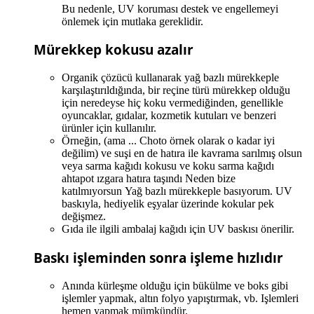
Bu nedenle, UV koruması destek ve engellemeyi
önlemek için mutlaka gereklidir.
Mürekkep kokusu azalır
Organik çözücü kullanarak yağ bazlı mürekkeple
karşılaştırıldığında, bir reçine türü mürekkep olduğu
için neredeyse hiç koku vermediğinden, genellikle
oyuncaklar, gıdalar, kozmetik kutuları ve benzeri
ürünler için kullanılır.
Örneğin, (ama ... Choto örnek olarak o kadar iyi
değilim) ve suşi en de hatıra ile kavrama sarılmış olsun
veya sarma kağıdı kokusu ve koku sarma kağıdı
ahtapot ızgara hatıra taşındı Neden bize
katılmıyorsun Yağ bazlı mürekkeple basıyorum. UV
baskıyla, hediyelik eşyalar üzerinde kokular pek
değişmez.
Gıda ile ilgili ambalaj kağıdı için UV baskısı önerilir.
Baskı işleminden sonra işleme hızlıdır
Anında kürleşme olduğu için bükülme ve boks gibi
işlemler yapmak, altın folyo yapıştırmak, vb. Işlemleri
hemen yapmak mümkündür.