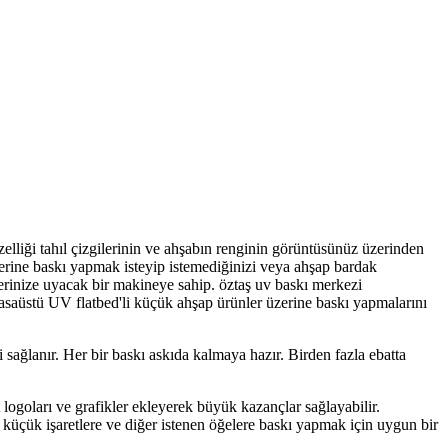
elliği tahıl çizgilerinin ve ahşabın renginin görüntüsünüz üzerinden
üzerine baskı yapmak isteyip istemediğinizi veya ahşap bardak
erinize uyacak bir makineye sahip. öztaş uv baskı merkezi
masaüstü UV flatbed'li küçük ahşap ürünler üzerine baskı yapmalarını
sağlanır. Her bir baskı askıda kalmaya hazır. Birden fazla ebatta
t logoları ve grafikler ekleyerek büyük kazançlar sağlayabilir.
 küçük işaretlere ve diğer istenen öğelere baskı yapmak için uygun bir