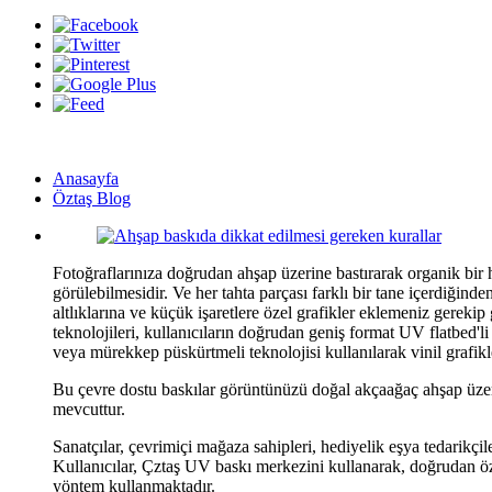
Ahşap baskıda dikkat edilmesi gereken kurallar
Anasayfa
Öztaş Blog
Fotoğraflarınıza doğrudan ahşap üzerine bastırarak organik bir 
görülebilmesidir. Ve her tahta parçası farklı bir tane içerdiği
altlıklarına ve küçük işaretlere özel grafikler eklemeniz gere
teknolojileri, kullanıcıların doğrudan geniş format UV flatbed'
veya mürekkep püskürtmeli teknolojisi kullanılarak vinil grafikle
Bu çevre dostu baskılar görüntünüzü doğal akçaağaç ahşap üzerin
mevcuttur.
Sanatçılar, çevrimiçi mağaza sahipleri, hediyelik eşya tedarikçile
Kullanıcılar, Çztaş UV baskı merkezini kullanarak, doğrudan öze
yöntem kullanmaktadır.