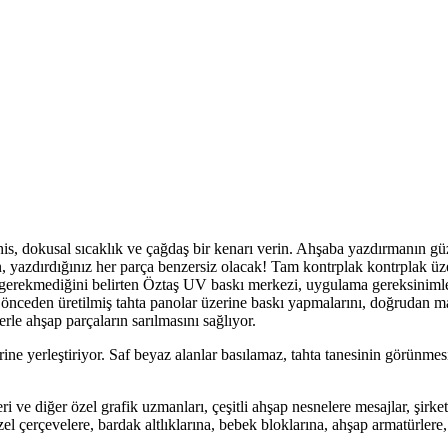
his, dokusal sıcaklık ve çağdaş bir kenarı verin. Ahşaba yazdırmanın güz
nden, yazdırdığınız her parça benzersiz olacak! Tam kontrplak kontrplak 
kip gerekmediğini belirten Öztaş UV baskı merkezi, uygulama gereksiniml
li önceden üretilmiş tahta panolar üzerine baskı yapmalarını, doğrudan 
rle ahşap parçaların sarılmasını sağlıyor.
e yerleştiriyor. Saf beyaz alanlar basılamaz, tahta tanesinin görünmesi 
ri ve diğer özel grafik uzmanları, çeşitli ahşap nesnelere mesajlar, şirke
l çerçevelere, bardak altlıklarına, bebek bloklarına, ahşap armatürlere,