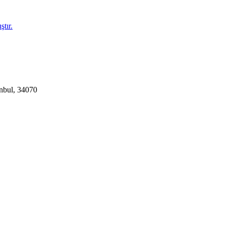
tır.
anbul, 34070