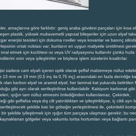
r, amaçlarına göre farklıdır: geniş araba gövdesi parçaları için kısa e
rtleşen plastik, yüksek mukavemetli yapısal bileşenler için uzun elyaf takv
gar enerjisi tesisleri için dokuma roviller veya kovanlar ve basınç silindir
 Hepsinin ortak noktası var; bunların en uygun maliyetle üretilmesi gerek
imal etmek için kızılötesi ısı veya UV radyasyonu kullanılır çünkü hızla
lerini ısıtır veya iyileştirirler ve böylece işlem sürelerini kısaltırlar.
jisi sadece cam elyafı içeren optik olarak şeffaf malzemeye nüfuz edebil
 13 mm ve 19 mm (0,5 inç ila 0,75 inç) arasındaki en fazla derinliğe k
k olan karbon elyaf ve aramid elyaf, her laminat kat yukarıda belirtilen 
ğu gibi ayrı olarak sertleştirilirse kullanılabilir. Kalsiyum karbonat gibi 
leri, ışığın tam nüfuz etmesini önlediğinden kullanılamaz. Çekirdek,
ği gibi şeffafsa veya dış cilt yatırıldıktan ve iyileştirildiyse, iç cildi ayrı b
ertleştirecek şekilde katı bir göbeğin yerleştirilmesi ile, çekirdekli komp
 bir şekilde iyileştirmek için ışığın tüm parçaya ulaşması gerekir; bu ne
 kaynaklanan gölgeler veya vakumlu torba hortumları veya bağlantı parç