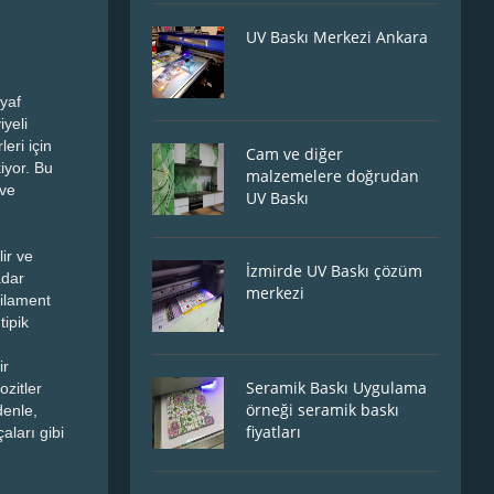
UV Baskı Merkezi Ankara
lyaf
iyeli
leri için
Cam ve diğer
iyor. Bu
malzemelere doğrudan
 ve
UV Baskı
ir ve
İzmirde UV Baskı çözüm
adar
merkezi
filament
tipik
ir
Seramik Baskı Uygulama
ozitler
örneği seramik baskı
denle,
fiyatları
aları gibi