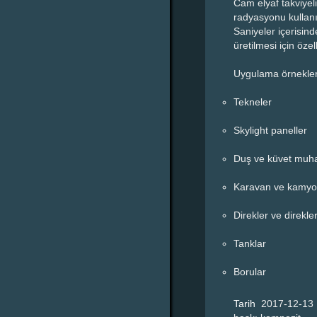
Cam elyaf takviyeli
radyasyonu kullanıl
Saniyeler içerisind
üretilmesi için özell
Uygulama örnekler
Tekneler
Skylight paneller
Duş ve küvet muha
Karavan ve kamyon
Direkler ve direkle
Tanklar
Borular
Tarih
2017-12-13