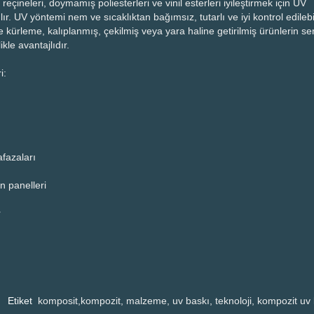
 reçineleri, doymamış poliesterleri ve vinil esterleri iyileştirmek için UV
ır. UV yöntemi nem ve sıcaklıktan bağımsız, tutarlı ve iyi kontrol edilebil
e kürleme, kalıplanmış, çekilmiş veya yara haline getirilmiş ürünlerin ser
ikle avantajlıdır.
i:
fazaları
 panelleri
r
Etiket
komposit,kompozit, malzeme, uv baskı, teknoloji, kompozit uv 