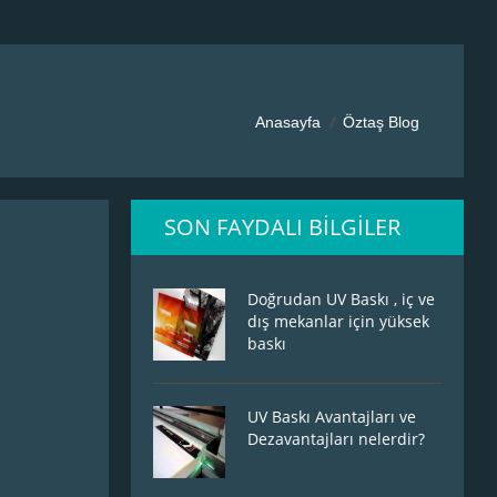
Anasayfa
Öztaş Blog
SON FAYDALI BILGILER
Doğrudan UV Baskı , iç ve
dış mekanlar için yüksek
baskı
UV Baskı Avantajları ve
Dezavantajları nelerdir?