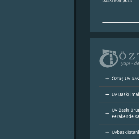
baskı kompozit
Öztaş UV bas
Uv Baskı İma
UV Baskı ürü
Perakende sat
Uvbaskiistan