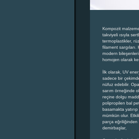
Kompozit malzemele
takviyeli ısıyla se
termoplastikler, rüz
filament sargıları.
modern bileşenleri 
homojen olarak kendi
İlk olarak, UV ener
sadece bir çekimde
nüfuz edebilir. Opa
sarım örneğinde oldu
reçine dolgu madde
polipropilen bal pete
basamakta yatırıp s
mümkün olur. Etkili
parça eğriliğinden
demirbaşlar,