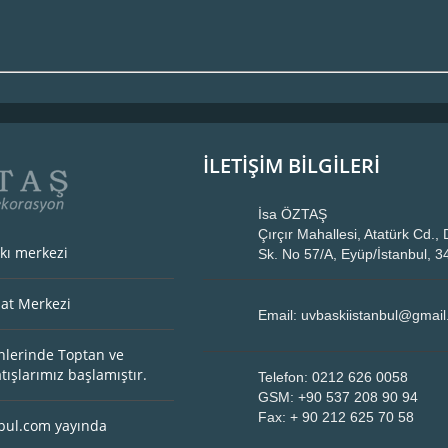
İLETİŞİM BİLGİLERİ
İsa ÖZTAŞ
Çırçır Mahallesi, Atatürk Cd.
kı merkezi
Sk. No 57/A, Eyüp/İstanbul, 
lat Merkezi
Email: uvbaskiistanbul@gmai
nlerinde Toptan ve
ışlarımız başlamıştır.
Telefon: 0212 626 0058
GSM: +90 537 208 90 94
Fax: + 90 212 625 70 58
bul.com yayında