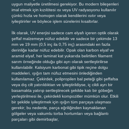
uygun maliyetle üretilmesi gerekiyor. Bu modern bileşenleri
imal etmek için kızılötesi ısı veya UV radyasyonu kullanılır
çünkü hızla ve homojen olarak kendilerini ısıtır veya
iyileştirirler ve böylece işlem sürelerini kısaltırlar.
İlk olarak, UV enerjisi sadece cam elyafı içeren optik olarak
şeffaf malzemeye nüfuz edebilir ve sadece bir çekimde 13
mm ve 19 mm (0,5 inç ila 0,75 inç) arasındaki en fazla
derinliğe kadar nüfuz edebilir. Opak olan karbon elyaf ve
aramid elyaf, her laminat kat yukarıda belirtilen filament
sarım örneğinde olduğu gibi ayrı olarak sertleştirilirse
kullanılabilir. Kalsiyum karbonat gibi tipik reçine dolgu
maddeleri, ışığın tam nüfuz etmesini önlediğinden
kullanılamaz. Çekirdek, polipropilen bal peteği gibi şeffafsa
veya dış cilt yatırıldıktan ve iyileştirildiyse, iç cildi ayrı bir
basamakta yatırıp sertleştirecek şekilde katı bir göbeğin
yerleştirilmesi ile, çekirdekli kompozitler mümkün olur. Etkili
bir şekilde iyileştirmek için ışığın tüm parçaya ulaşması
gerekir; bu nedenle, parça eğriliğinden kaynaklanan
gölgeler veya vakumlu torba hortumları veya bağlantı
parçaları gibi demirbaşlar,