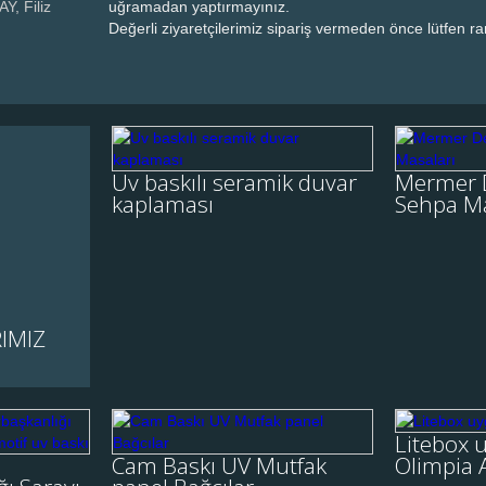
, Filiz
uğramadan yaptırmayınız.
Değerli ziyaretçilerimiz sipariş vermeden önce lütfen ra
Uv baskılı seramik
Merme
duvar kaplaması
Uv baskılı seramik duvar
Mermer 
kaplaması
Sehpa Ma
Uv baskılı seramik duvar
Merme
kaplaması, seramik baski,
seramik üzerine doğa resmi,
doğa manzaralı seramik....
IMIZ
İNCELE
İNCE
nistan
Cam Baskı UV Mutfak
Lite
Litebox 
anlığı
panel Bağcılar
Cam Baskı UV Mutfak
Olimpia
f ahşap