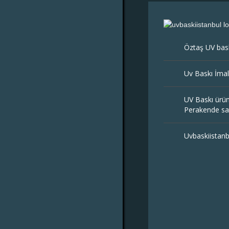
Öztaş UV bas
Uv Baskı İma
UV Baskı ürün
Perakende sat
Uvbaskiistan