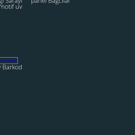
ı Sarayı
panel Bağcılar
Cam Baskı Mutfak panel
Lit
v baskı
motif uv
uygulaması Bağcılarda
Ol
kmenistan
yapılmış olup. Uv baskı
arayı Mdf
makinemizden alınan görüntü
v baskı....
Yüksek baskı kalitesi ve is....
İNCELE
İNCE
rine Uv
v Barkod
d Baskı
teknolojisi
rkod baskı
bir şekilde
k. Uv baskı
 yüksek....