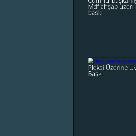
Cumhurbaşkanlığ
üzeri motif u
Mdf ahşap üzeri 
baskı
Tür
Cumhurbaşkanlığı S
ahşap üzeri motif u
İNCELE
Pleksi Üze
Pleksi Üzerine U
Barko
Baskı
Pleksi üzerine uv 
kullanılarak ba
işlemini kusursuz 
gerçekleştirdi
teknolojisinin
İNCELE