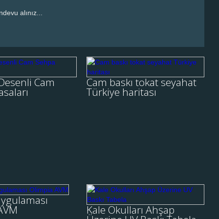
ndevu alınız...
r Desenli Cam
Cam baskı tokat
Sehpa Masaları
seyahat Türkiye
Desenli Cam
Cam baskı tokat seyahat
haritası
saları
Türkiye haritası
r Desenli Cam Sehpa
Masaları ....
Tokat Seyehat firmasına
Türkiye haritasının bulunduğu
ve firma logosunun yer aldığı
cam baskı uygulaması
yapılmıştır. Turizm ve
LE
İNCELE
Taşımacılık firma....
box uygulaması
Kale Okulları Ahşap
uygulaması
Olimpia AVM
Üzerine UV Baskı
 AVM
Kale Okulları Ahşap
Tabela