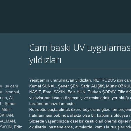
Cam baskı UV uygulaması
yıldızları
Yeşilçamın unutulmayan yıldızları, RETROBÜS için cam b
kı, uv cam
Kemal SUNAL, Şener ŞEN, Sadri ALIŞIK, Münir ÖZKUL
ı, istanbul,
NAŞİT, Emel SAYIN, Ediz HUN, Türkan ŞORAY, Filiz A
kın, Ali
yıldızlarının kısaca özgeçmiş ve resimlerinin yer aldı
L, Şener
tarafından hazırlanmıştır.
, Münir
Retrobüs başta olmak üzere böylesine güzel bir projeni
GÖKHAN,
hatırlanması babında ufakta olsa bir katkımız olduysa 
 SALMAN,
Sizlerde yaşantınızda özel bir kesiti olan önemli kişilerin
 SAYIN, Ediz
okullarda, hastanelerde, avmlerde, kamu kuruluşların