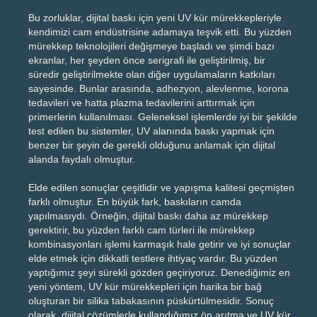
Bu zorluklar, dijital baskı için yeni UV kür mürekkepleriyle
kendimizi cam endüstrisine adamaya teşvik etti. Bu yüzden
mürekkep teknolojileri değişmeye başladı ve şimdi bazı
ekranlar, her şeyden önce serigrafi ile geliştirilmiş, bir
süredir geliştirilmekte olan diğer uygulamaların katkıları
sayesinde. Bunlar arasında, adhezyon, alevlenme, korona
tedavileri ve hatta plazma tedavilerini arttırmak için
primerlerin kullanılması. Geleneksel işlemlerde iyi bir şekilde
test edilen bu sistemler, UV alanında baskı yapmak için
benzer bir şeyin de gerekli olduğunu anlamak için dijital
alanda faydalı olmuştur.
Elde edilen sonuçlar çeşitlidir ve yapışma kalitesi geçmişten
farklı olmuştur. En büyük fark, baskıların camda
yapılmasıydı. Örneğin, dijital baskı daha az mürekkep
gerektirir, bu yüzden farklı cam türleri ile mürekkep
kombinasyonları işlemi karmaşık hale getirir ve iyi sonuçlar
elde etmek için dikkatli testlere ihtiyaç vardır. Bu yüzden
yaptığımız şeyi sürekli gözden geçiriyoruz. Denediğimiz en
yeni yöntem, UV kür mürekkepleri için harika bir bağ
oluşturan bir silika tabakasının püskürtülmesidir. Sonuç
olarak, dijital çözümlerle kullandığımız ön arıtma ve UV kür