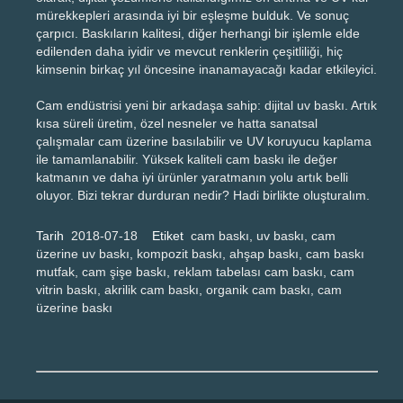
mürekkepleri arasında iyi bir eşleşme bulduk. Ve sonuç
çarpıcı. Baskıların kalitesi, diğer herhangi bir işlemle elde
edilenden daha iyidir ve mevcut renklerin çeşitliliği, hiç
kimsenin birkaç yıl öncesine inanamayacağı kadar etkileyici.
Cam endüstrisi yeni bir arkadaşa sahip: dijital uv baskı. Artık
kısa süreli üretim, özel nesneler ve hatta sanatsal
çalışmalar cam üzerine basılabilir ve UV koruyucu kaplama
ile tamamlanabilir. Yüksek kaliteli cam baskı ile değer
katmanın ve daha iyi ürünler yaratmanın yolu artık belli
oluyor. Bizi tekrar durduran nedir? Hadi birlikte oluşturalım.
Tarih
2018-07-18
Etiket
cam baskı, uv baskı, cam
üzerine uv baskı, kompozit baskı, ahşap baskı, cam baskı
mutfak, cam şişe baskı, reklam tabelası cam baskı, cam
vitrin baskı, akrilik cam baskı, organik cam baskı, cam
üzerine baskı